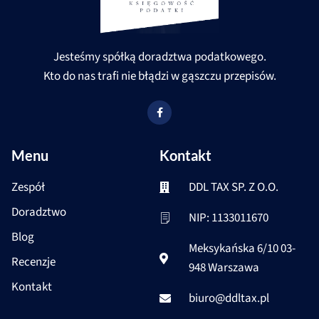
Jesteśmy spółką doradztwa podatkowego.
Kto do nas trafi nie błądzi w gąszczu przepisów.
F
a
c
e
b
Menu
Kontakt
o
o
k
-
Zespół
DDL TAX SP. Z O.O.
f
Doradztwo
NIP: 1133011670
Blog
Meksykańska 6/10 03-
Recenzje
948 Warszawa
Kontakt
biuro@ddltax.pl